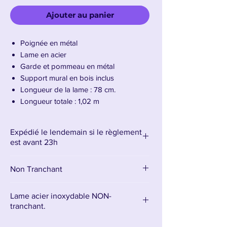
Ajouter au panier
Poignée en métal
Lame en acier
Garde et pommeau en métal
Support mural en bois inclus
Longueur de la lame : 78 cm.
Longueur totale : 1,02 m
Poids : 2,34 kg
Expédié le lendemain si le règlement
Présentation de la Sword of Lights dans
est avant 23h
Elden Ring : Shadow of the erdtree
Non Tranchant
L'Épée de Lumière, relique sacrée d'Elden
Ring : Shadow of the Erdtree, est bien
plus qu'une simple lame droite. Sœur
Lame acier inoxydable NON-
jumelle inversée de l'Épée des Ténèbres,
tranchant.
elle naît du même Fourreau de Pierre,
La lame est en acier inoxydable