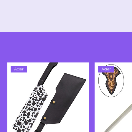
Cette épée est le symbole d'une rup
des arcanes lunaires ayant embra
seigneur. Elle incarne la dualité d
héritages, entre la lumière froide 
embrassée jusqu'à l'oubli de soi. 
serment gravé dans le métal d'une 
de pâlir.
Acier
Acier