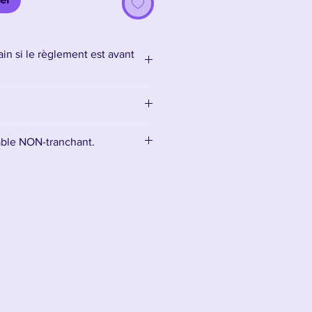
in si le règlement est avant
able NON-tranchant.
er inoxydable émoussé, ce qui
 coupe pas et qu’elle est
t à la décoration.
voir un Kit de nettoyage pour la
.