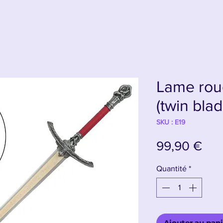
Lame rou
(twin blad
SKU : E19
Prix
99,90 €
Quantité
*
Ajouter au pani