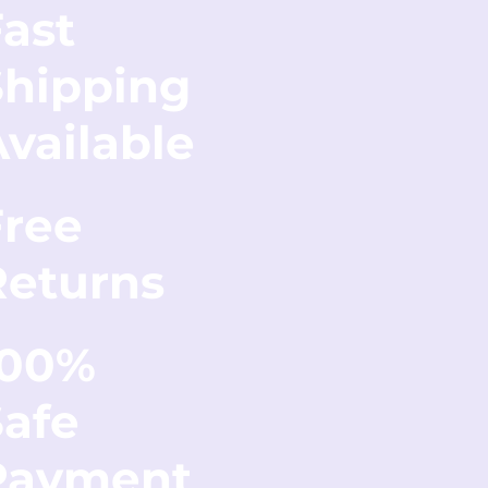
ast
Shipping
vailable
Free
Returns
100%
Safe
Payment