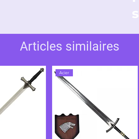
ture et d'un choix : celui d'une héritière
s
ssé la passion brûlante d'un nouveau
'une combattante tiraillée entre deux
des étoiles et la chaleur d'une cause
Plus qu'une lame, la Rouge de Rellana est le
Articles similaires
guerrière qui choisit de brûler plutôt que
Acier