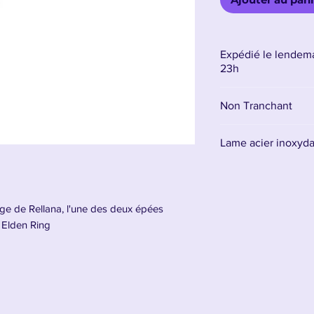
Expédié le lendema
23h
Non Tranchant
Lame acier inoxyd
La lame est en aci
signifie qu’elle ne
destinée uniquemen
e de Rellana, l'une des deux épées
- Elden Ring
Il est conseillé d'a
lame, et l'entretenir