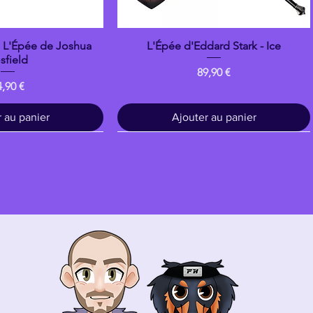
: L'Épée de Joshua
L'Épée d'Eddard Stark - Ice
çu rapide
Aperçu rapide
sfield
Prix
89,90 €
ix
4,90 €
 au panier
Ajouter au panier
Bois
banpresto