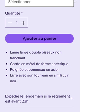
Quantité
*
Ajouter au panier
Lame large double biseaux non
tranchant
Garde en métal de forme spécifique
Poignée et pommeau en acier
Livré avec son fourreau en simili cuir
noir
Lanière pour le transport
Longueur de la lame : 66 cm –
Expédié le lendemain si le règlement
Longueur totale : 138 cm
est avant 23h
Poids : 4.8Kg