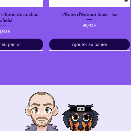
: L'Épée de Joshua
L'Épée d'Eddard Stark - Ice
çu rapide
Aperçu rapide
sfield
Prix
89,90 €
ix
4,90 €
 au panier
Ajouter au panier
Bois
banpresto