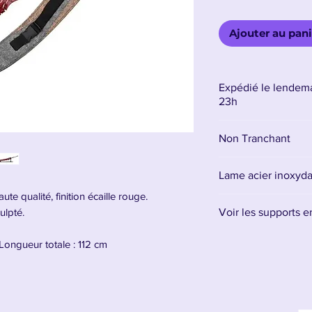
Ajouter au pani
Expédié le lendema
23h
Non Tranchant
Lame acier inoxyd
e qualité, finition écaille rouge.
La lame est en aci
Voir les supports 
ulpté.
signifie qu’elle ne
destinée uniquemen
Retrouvez tous les 
Longueur totale : 112 cm
Il est conseillé d'a
lame, et l'entretenir
nter