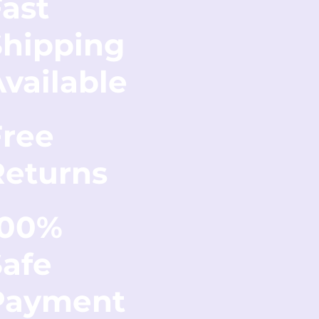
ast
Shipping
vailable
Free
Returns
100%
Safe
Payment