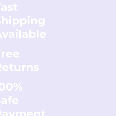
ast
Shipping
vailable
Free
Returns
100%
Safe
Payment