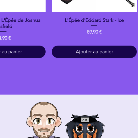
: L'Épée de Joshua
L'Épée d'Eddard Stark - Ice
çu rapide
Aperçu rapide
sfield
Prix
89,90 €
ix
4,90 €
 au panier
Ajouter au panier
Bois
banpresto