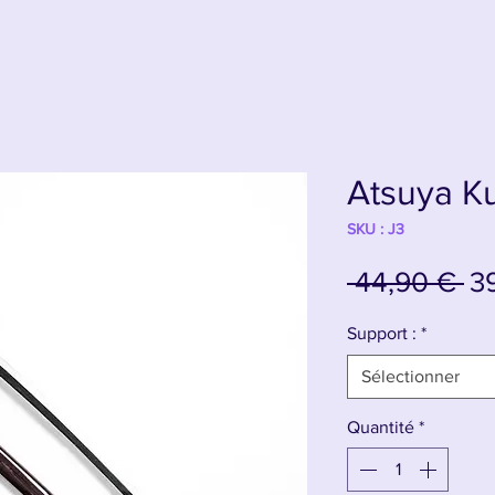
Atsuya K
SKU : J3
Pr
 44,90 € 
3
or
Support :
*
Sélectionner
Quantité
*