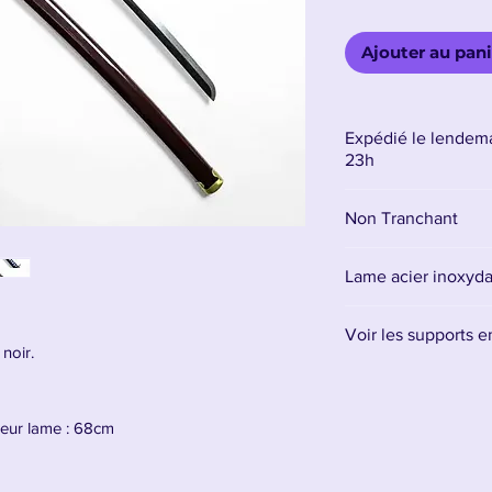
Ajouter au pani
Expédié le lendema
23h
Non Tranchant
Lame acier inoxyd
La lame est en aci
Voir les supports 
signifie qu’elle ne
noir.
destinée uniquemen
Retrouvez tous les 
Il est conseillé d'a
ueur lame : 68cm
lame, et l'entretenir
 Kusakabe