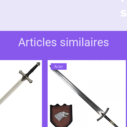
ombat maudit.
s
Articles similaires
Acier