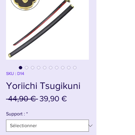
SKU : D14
Yoriichi Tsugikuni
Prix
Prix
 44,90 € 
39,90 €
original
promotionnel
Support :
*