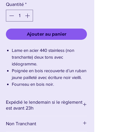
Quantité
*
Ajouter au panier
Lame en acier 440 stainless (non
tranchante) deux tons avec
idéogramme.
Poignée en bois recouverte d’un ruban
jaune pailleté avec écriture noir vieilli.
Fourreau en bois noir.
Garde de forme spécifique en acier
plein
Expédié le lendemain si le règlement
Longueur de la lame : 68cm –
est avant 23h
Longueur totale : 103cm
Non Tranchant
Présentation du Katana de Yoriichi
Tsugikuni