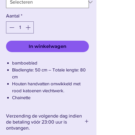
Aantal
*
In winkelwagen
bamboeblad
Bladlengte: 50 cm – Totale lengte: 80
cm
Houten handvatten omwikkeld met
rood katoenen vlechtwerk.
Chainette
Zwarte kunstleren etuis.
Gewicht: 550 g inclusief schede
Verzending de volgende dag indien
de betaling vóór 23:00 uur is
ontvangen.
Maak kennis met de houten katana van