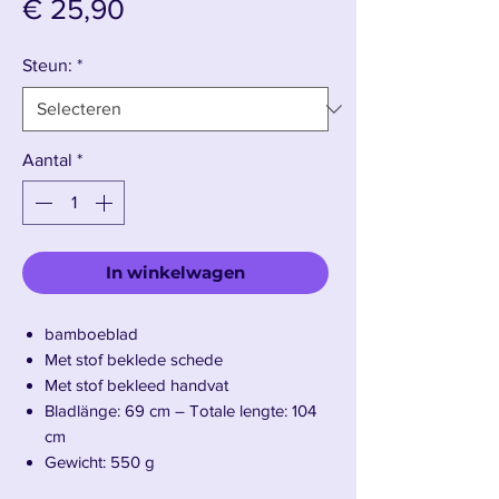
Prijs
€ 25,90
Steun:
*
Aantal
*
In winkelwagen
bamboeblad
Met stof beklede schede
Met stof bekleed handvat
Bladlänge: 69 cm – Totale lengte: 104
cm
Gewicht: 550 g