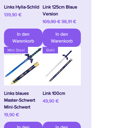
Links Hylia-Schild
Link 125cm Blaue
Version
Preis
139,90 €
Standardpreis
Sale-Preis
109,90 €
98,91 €
In den
In den
Warenkorb
Warenkorb
Mini Steel
Stahl
Links blaues
Link 100cm
Master-Schwert
Preis
49,90 €
Mini-Schwert
Preis
19,90 €
In den
In den