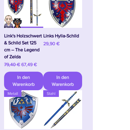
Link's Holzschwert
Links Hylia-Schild
& Schild Set 125
Preis
29,90 €
cm – The Legend
of Zelda
Standardpreis
Sale-Preis
79,40 €
67,49 €
In den
In den
Warenkorb
Warenkorb
Metall
Stahl