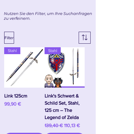
Nutzen Sie den Filter, um Ihre Suchanfragen
zu verfeinern.
Filter
Stahl
Stahl
Link 125cm
Link's Schwert &
Schild Set, Stahl,
Preis
99,90 €
125 cm – The
Legend of Zelda
Standardpreis
Sale-Preis
139,40 €
110,13 €