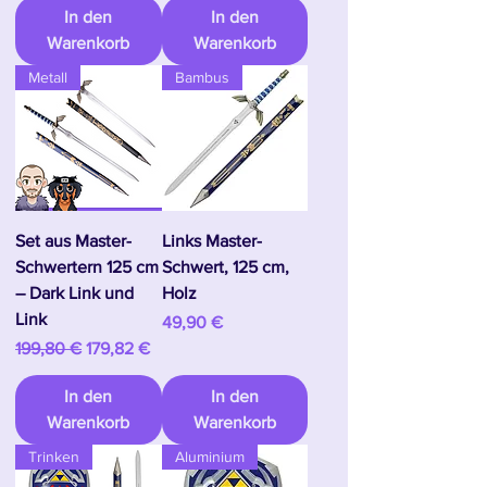
In den
In den
Warenkorb
Warenkorb
Metall
Bambus
Set aus Master-
Links Master-
Schwertern 125 cm
Schwert, 125 cm,
– Dark Link und
Holz
Link
Preis
49,90 €
Standardpreis
Sale-Preis
199,80 €
179,82 €
In den
In den
Warenkorb
Warenkorb
Trinken
Aluminium