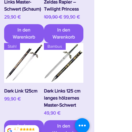
Links Master-
Zeldas Rapier –
Schwert (Schaum)
Twilight Princess
Preis
Standardpreis
Sale-Preis
29,90 €
109,90 €
99,90 €
In den
In den
Warenkorb
Warenkorb
Stahl
Bambus
Dark Link 125cm
Dark Links 125 cm
langes hölzernes
Preis
99,90 €
Master-Schwert
Preis
49,90 €
In den
In den
4.7