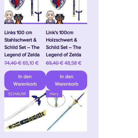
Links 100 cm
Link's 100cm
Stahlschwert &
Holzschwert &
Schild Set – The
Schild Set – The
Legend of Zelda
Legend of Zelda
Standardpreis
Sale-Preis
Standardpreis
Sale-Preis
74,40 €
65,10 €
69,40 €
48,58 €
In den
In den
Warenkorb
Warenkorb
SCHAUM
Harz