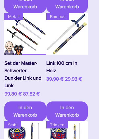
Warenkorb
Warenkorb
Metall
Bambus
Set der Master-
Link 100 cm in
Schwerter –
Holz
Dunkler Link und
Standardpreis
Sale-Preis
39,90 €
29,93 €
Link
Standardpreis
Sale-Preis
99,80 €
87,82 €
In den
In den
Warenkorb
Warenkorb
Stahl
Trinken