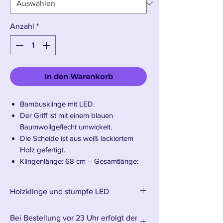
Anzahl
*
In den Warenkorb
Bambusklinge mit LED.
Der Griff ist mit einem blauen
Baumwollgeflecht umwickelt.
Die Scheide ist aus weiß lackiertem
Holz gefertigt.
Klingenlänge: 68 cm – Gesamtlänge:
104,5 cm
Holzklinge und stumpfe LED
Wir präsentieren das leuchtende Mitsuri
Bei Bestellung vor 23 Uhr erfolgt der
Kanroji Katana