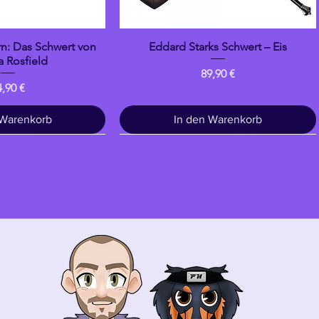
n: Das Schwert von
Eddard Starks Schwert – Eis
llansicht
Schnellansicht
 Rosfield
Preis
89,90 €
eis
4,90 €
 Warenkorb
In den Warenkorb
Trinken
banpresto