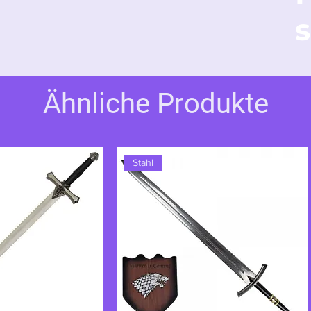
gen.
s
Ähnliche Produkte
Stahl