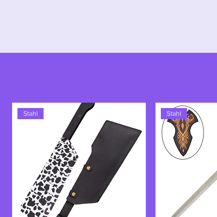
Schwertkämpfern zu vervollständi
Stahl
Stahl