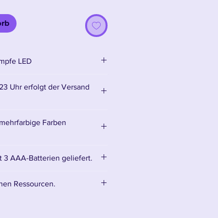
orb
umpfe LED
 23 Uhr erfolgt der Versand
mehrfarbige Farben
e zu ändern, halten Sie einfach
 3 AAA-Batterien geliefert.
er gedrückt.
chen Ressourcen.
mtliches Zubehör:
Zubehör