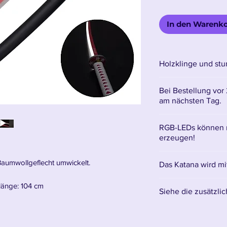
In den Warenk
Holzklinge und st
Bei Bestellung vor
am nächsten Tag.
RGB-LEDs können 
erzeugen!
Um die Klingenfarb
 Baumwollgeflecht umwickelt.
Das Katana wird mit
den Ein-/Ausschalt
länge: 104 cm
Siehe die zusätzli
Hier finden Sie sä
yuri Katana vor