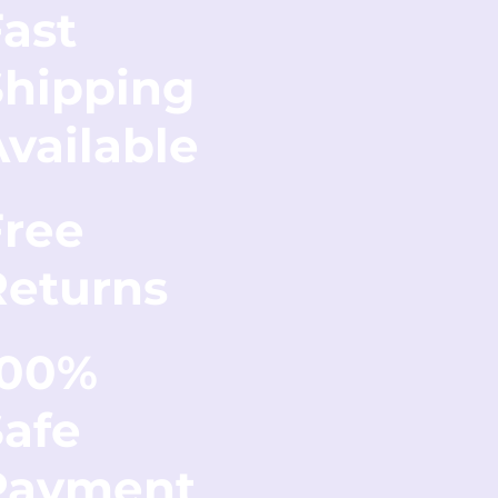
ast
Shipping
vailable
Free
Returns
100%
Safe
Payment