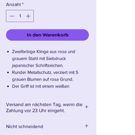
Anzahl
*
In den Warenkorb
Zweifarbige Klinge aus rosa und
grauem Stahl mit Siebdruck
japanischer Schriftzeichen.
Runder Metallschutz, verziert mit 5
grauen Blumen auf rosa Grund.
Der Griff ist mit einem weißen
Baumwollgeflecht umwickelt.
Schwarze Holzscheide.
Versand am nächsten Tag, wenn die
Klingenlänge: 68 cm – Gesamtlänge:
Zahlung vor 23 Uhr eingeht.
104 cm Gewicht: 950 g
Nicht schneidend
Wir stellen Kanao Tsuyuris Katana vor