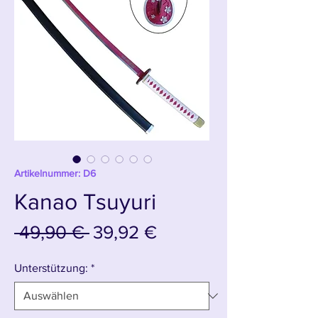
Artikelnummer: D6
Kanao Tsuyuri
Standardpreis
Sale-
 49,90 € 
39,92 €
Preis
Unterstützung:
*