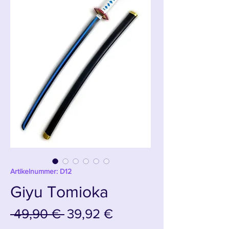
Artikelnummer: D12
Giyu Tomioka
Standardpreis
Sale-
 49,90 € 
39,92 €