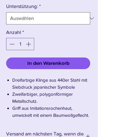
Preis
Unterstützung:
*
Anzahl
*
In den Warenkorb
Dreifarbige Klinge aus 440er Stahl mit
Siebdruck japanischer Symbole
Zweifarbiger, polygonförmiger
Metallschutz.
Griff aus Imitationsrochenhaut,
umwickelt mit einem Baumwollgeflecht.
Schwarze Holzscheide.
Klingenlänge: 68,5 cm – Gesamtlänge:
Versand am nächsten Tag, wenn die
104 cm