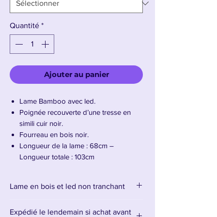
Quantité
*
Ajouter au panier
Lame Bamboo avec led.
Poignée recouverte d’une tresse en
simili cuir noir.
Fourreau en bois noir.
Longueur de la lame : 68cm –
Longueur totale : 103cm
Présentation du Katana Tanjirō Kamado v1
Lame en bois et led non tranchant
Lumineux
Expédié le lendemain si achat avant
Apportez courage et détermination à