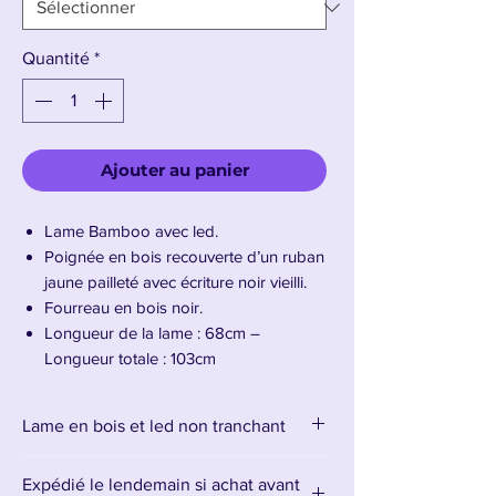
Quantité
*
Ajouter au panier
Lame Bamboo avec led.
Poignée en bois recouverte d’un ruban
jaune pailleté avec écriture noir vieilli.
Fourreau en bois noir.
Longueur de la lame : 68cm –
Longueur totale : 103cm
Présentation du Katana Yoriichi Tsugikuni
Lame en bois et led non tranchant
Lumineux
Expédié le lendemain si achat avant
Imprégnez votre collection de puissance