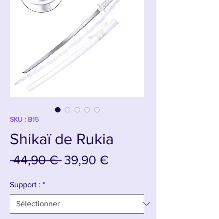
SKU : B15
Shikaï de Rukia
Prix
Prix
 44,90 € 
39,90 €
original
promotionnel
Support :
*