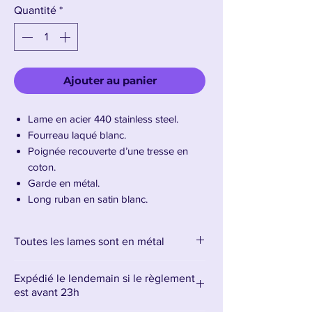
Quantité
*
Ajouter au panier
Lame en acier 440 stainless steel.
Fourreau laqué blanc.
Poignée recouverte d’une tresse en
coton.
Garde en métal.
Long ruban en satin blanc.
Longueur de la lame : 68 cm –
Longueur totale : 112 cm
Toutes les lames sont en métal
Présentation du Katana Shikaï de Rukia
Expédié le lendemain si le règlement
est avant 23h
Sode no Shirayuki, le zanpakutō de Rukia
Kuchiki dans
Bleach
, est réputé pour être