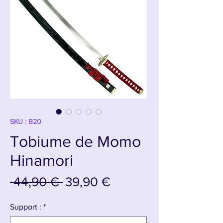
SKU : B20
Tobiume de Momo
Hinamori
Prix
Prix
 44,90 € 
39,90 €
original
promotionnel
Support :
*