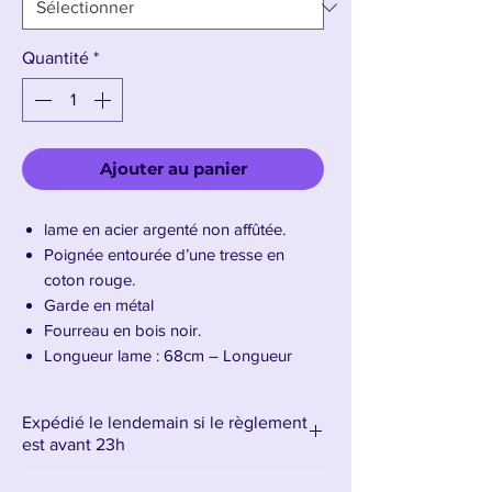
Quantité
*
Ajouter au panier
lame en acier argenté non affûtée.
Poignée entourée d’une tresse en
coton rouge.
Garde en métal
Fourreau en bois noir.
Longueur lame : 68cm – Longueur
totale : 104cm
Expédié le lendemain si le règlement
Présentation du Katana Tobiume de
est avant 23h
Momo Hinamori