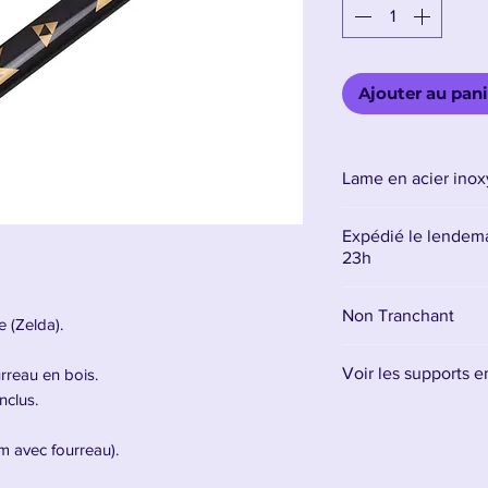
Ajouter au pani
Lame en acier ino
Expédié le lendema
23h
Non Tranchant
e (Zelda).
Voir les supports 
rreau en bois.
nclus.
Retrouvez tous les 
cm avec fourreau).
ourreau).