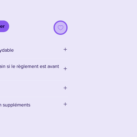
er
xydable
in si le règlement est avant
en suppléments
supports ici :
Accessoires