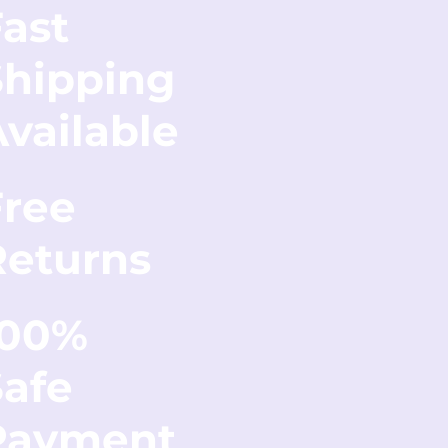
ast
Shipping
vailable
Free
Returns
100%
Safe
Payment