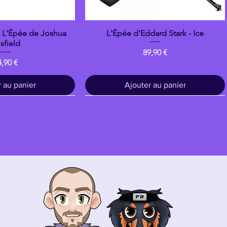
: L'Épée de Joshua
L'Épée d'Eddard Stark - Ice
çu rapide
Aperçu rapide
sfield
Prix
89,90 €
ix
4,90 €
 au panier
Ajouter au panier
Bois
banpresto