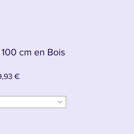
 100 cm en Bois
ix
Prix
9,93 €
iginal
promotionnel