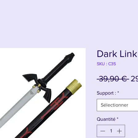
Dark Link
SKU : C35
Pr
 39,90 € 
2
or
Support :
*
Sélectionner
Quantité
*