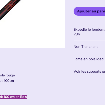
Ajouter au pani
Expédié le lendema
23h
Non Tranchant
Lame en bois idéal
Voir les supports 
bole rouge
Retrouvez tous les 
le : 100cm
ink 100 cm en Bois