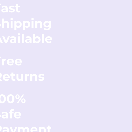
ast
Shipping
vailable
Free
Returns
100%
Safe
Payment