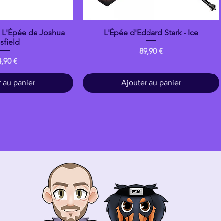
: L'Épée de Joshua
L'Épée d'Eddard Stark - Ice
çu rapide
Aperçu rapide
sfield
Prix
89,90 €
ix
4,90 €
 au panier
Ajouter au panier
Bois
banpresto