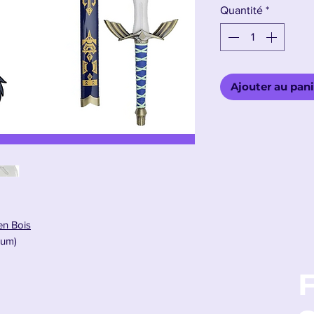
Quantité
*
Ajouter au pani
en Bois
ium)
F