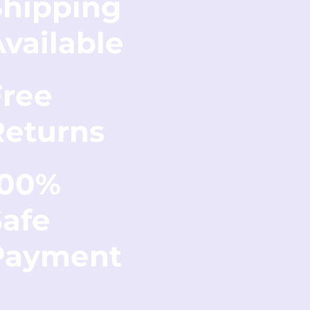
Shipping
vailable
Free
Returns
100%
Safe
Payment