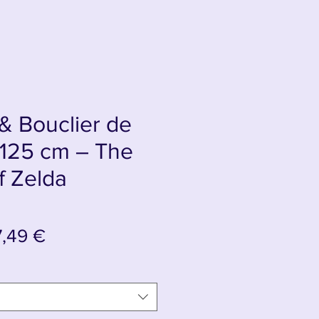
& Bouclier de
 125 cm – The
f Zelda
ix
Prix
7,49 €
iginal
promotionnel