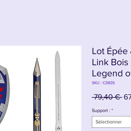
Lot Épée 
Link Bois
Legend o
SKU : C38Z6
Pr
 79,40 € 
6
or
Support :
*
Sélectionner