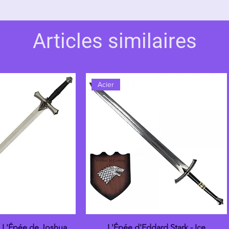
Articles similaires
Acier
: L'Épée de Joshua
L'Épée d'Eddard Stark - Ice
çu rapide
Aperçu rapide