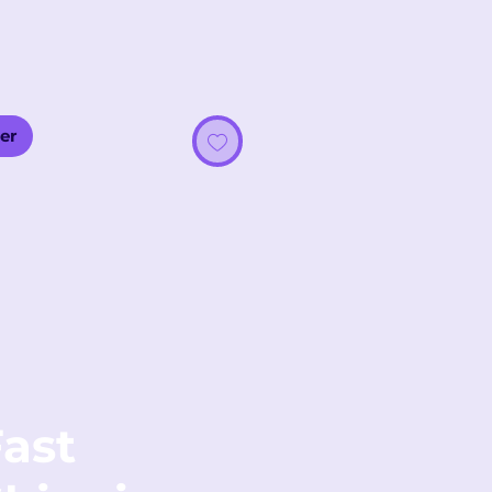
er
ast