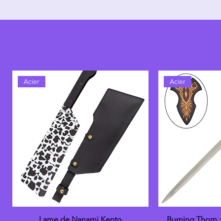
Acier
Acier
Lame de Nanami Kento
Burning Thorn 
Aperçu rapide
Aper