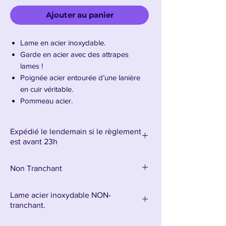
Ajouter au panier
Lame en acier inoxydable.
Garde en acier avec des attrapes
lames !
Poignée acier entourée d’une lanière
en cuir véritable.
Pommeau acier.
Support mural en bois.
Longueur de la lame : 91cm –
Expédié le lendemain si le règlement
Longueur totale : 126cm
est avant 23h
Poids : 3.2 kg
Non Tranchant
Présentation de l'épée de Kurgan
L’épée de Kurgan, célèbre antagoniste de
Lame acier inoxydable NON-
Highlander
tranchant.
, est une arme imposante et
intimidante qui reflète parfaitement la
La lame est en acier inoxydable