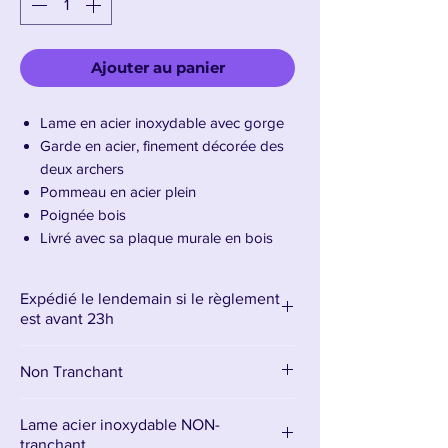
Ajouter au panier
Lame en acier inoxydable avec gorge
Garde en acier, finement décorée des
deux archers
Pommeau en acier plein
Poignée bois
Livré avec sa plaque murale en bois
décoré d’un archer.
Longueur de la lame 82 cm –
Expédié le lendemain si le règlement
Longueur totale : 107 cm
est avant 23h
Poids : 1875 gr
Non Tranchant
Présentation de l’épée Heartsbane de la
maison Tarly
Lame acier inoxydable NON-
L’épée
tranchant.
Heartsbane
, trésor ancestral de la