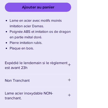
Ajouter au panier
Lame en acier avec motifs moirés
imitation acier Damas.
Poignée ABS et imitation os de dragon
en partie métal doré.
Pierre imitation rubis.
Plaque en bois.
Longueur lame : 25 cm – Longueur
totale : 48 cm – Poids : 500g
Expédié le lendemain si le règlement
est avant 23h
Présentation de la dague d'Arya Stark
Non Tranchant
La
dague d’Arya Stark
n’est pas une arme
parmi d’autres : c’est un
symbole de
destinée, de vengeance et de résilience
.
Lame acier inoxydable NON-
Forgée en
tranchant.
acier valyrien
, cette lame
légendaire est l’une des rares capables de
La lame est en acier inoxydable