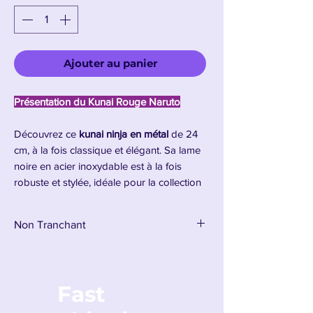
Ajouter au panier
Présentation du Kunai Rouge Naruto
Découvrez ce
kunai ninja en métal
de 24
cm, à la fois classique et élégant. Sa lame
noire en acier inoxydable est à la fois
robuste et stylée, idéale pour la collection
ou le lancer. Le manche est habillé d’un
cordage rouge pour une prise en main
Non Tranchant
confortable, avec un anneau circulaire à
l’extrémité, fidèle au design traditionnel.
Parfait pour les fans de ninjutsu, de
cosplay ou d’univers comme
Naruto
, ce
Fast
kunai est une pièce déco accessible et
emblématique de l’art du combat ninja.