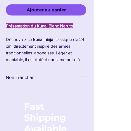
Ajouter au panier
Présentation du Kunai Blanc Naruto
Découvrez ce
kunai ninja
classique de 24
cm, directement inspiré des armes
traditionnelles japonaises. Léger et
maniable, il est doté d’une lame noire à
pointe effilée, idéale pour les lancers ou la
collection. Son manche est entouré d’une
Non Tranchant
corde blanche pour une bonne prise en
main, avec un anneau à l'extrémité typique
du style
shurikenjutsu
.
Parfait pour les fans d’univers ninja, de
Fast
cosplay ou de mangas comme
Naruto
, ce
kunai est une pièce incontournable à petit
Shipping
prix pour enrichir toute collection d’armes
Available
de lancer décoratives.