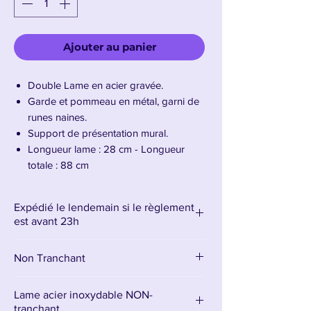
Ajouter au panier
Double Lame en acier gravée.
Garde et pommeau en métal, garni de
runes naines.
Support de présentation mural.
Longueur lame : 28 cm - Longueur
totale : 88 cm
Poids : 4.5 Kg
Expédié le lendemain si le règlement
Présentation de la Hache double de Gimli
est avant 23h
La
hache de Gimli
, rude et parfaitement
Non Tranchant
équilibrée, est l’arme de prédilection d’un
guerrier nain né pour le combat
. Forgée
dans les profondeurs des montagnes, elle
Lame acier inoxydable NON-
incarne la
tranchant.
solidité, la tradition et la férocité