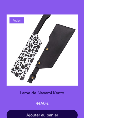
Acier
Lame de Nanami Kento
Prix
44,90 €
Ajouter au panier