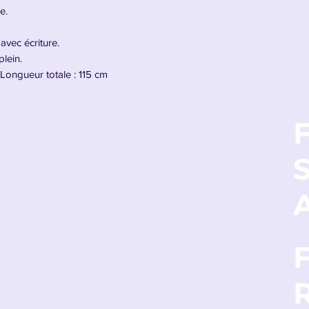
e.
avec écriture.
lein.
Longueur totale : 115 cm
F
e Saber Lily
ne incarnation d’Artoria Pendragon,
 lourde de la guerre… mais
un symbole
. Brillante, épurée, presque céleste, cette
A
e sa majesté tout en exprimant
la pureté et
e encore innocente
.
 elle porte la promesse de
protéger le
Chaque mouvement de Saber Lily est fluide,
e Excalibur est
le reflet d’un idéal intact
,
ncore à un avenir radieux.