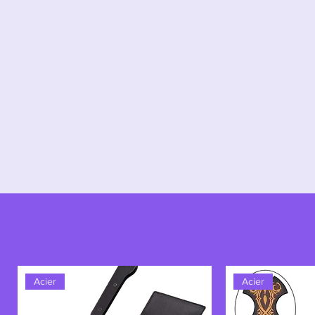
Avant le sang, avant les trahisons…
royaume juste.
La lumière avant le destin.
Excalibur – l’espoir forgé pour un
Acier
Acier