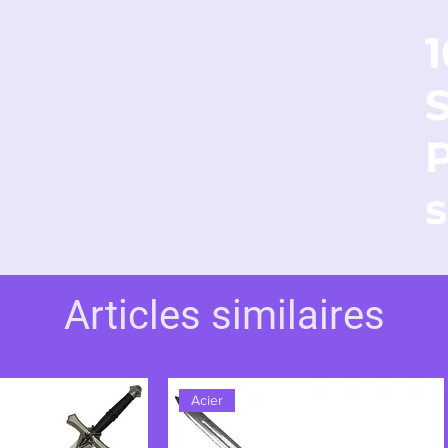
 il y avait
Excalibur
, et le rêve d’un
e reine au cœur pur.
s
Articles similaires
Acier