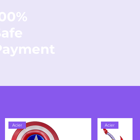
100%
Safe
Payment
Acier
Acier