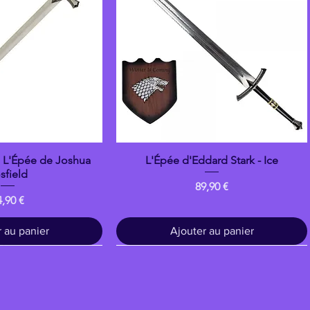
: L'Épée de Joshua
L'Épée d'Eddard Stark - Ice
çu rapide
Aperçu rapide
sfield
Prix
89,90 €
ix
4,90 €
 au panier
Ajouter au panier
Bois
banpresto