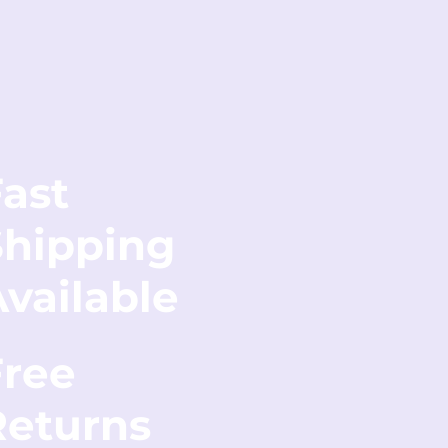
ast
Shipping
vailable
Free
Returns