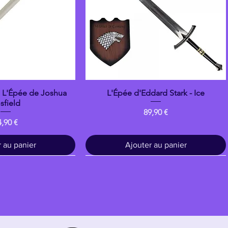
: L'Épée de Joshua
L'Épée d'Eddard Stark - Ice
çu rapide
Aperçu rapide
sfield
Prix
89,90 €
ix
4,90 €
 au panier
Ajouter au panier
Bois
banpresto