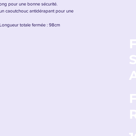
 long pour une bonne sécurité.
 un caoutchouc antidérapant pour une
Longueur totale fermée : 98cm
F
nne de Brook
ans la canne de Brook, est une arme
adaptée au style de combat et à la
cien des Chapeaux de Paille dans
One
A
t, cette lame reflète l'héritage de Brook en
 dans l'équipage.
oul Solid est légère, fine et parfaitement
 d’exécuter des attaques rapides et
’escrime "Swallow Bond Avant", cette lame
ieux et tranchants. Grâce aux pouvoirs du
es capacités, infusant sa lame d'énergie
 spectaculaires.