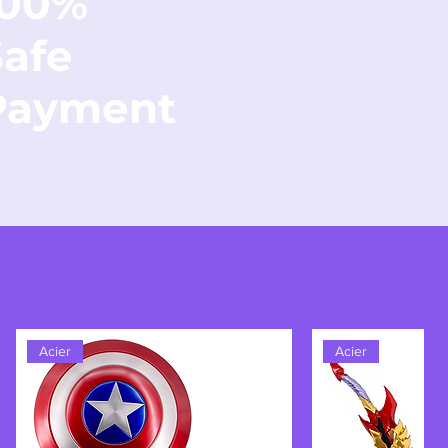
100%
Safe
Payment
Acier
Acier