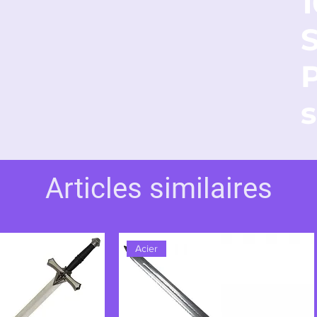
ne arme, mais un symbole de l’élégance de
équipage. À la fois raffinée et mortelle,
art et le combat, incarnant parfaitement le
e qui définit le personnage.
s
Articles similaires
Acier