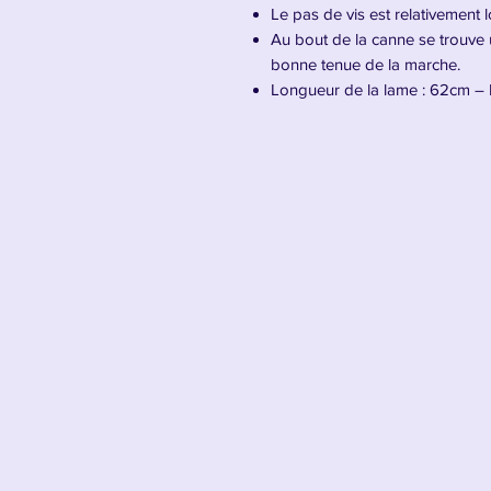
Le pas de vis est relativement
Au bout de la canne se trouve
bonne tenue de la marche.
Longueur de la lame : 62cm – 
Présentation du Katana de la Ca
Soul Solid, le katana dissimulé d
élégante et unique, parfaitement 
personnalité excentrique du musi
Piece
. Alliant utilité et raffinemen
tant qu'ancien épéiste et son rôle
Dissimulée dans une canne noire, S
équilibrée, ce qui permet à Brook
précises. Maniée avec son style d
excelle dans les mouvements grac
Yomi Yomi no Mi, Brook amplifie s
glaciale pour infliger des attaques