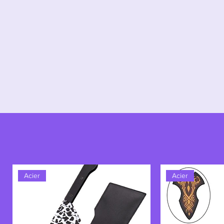
Soul Solid n’est pas seulement u
Brook et de son rôle unique dans l’
elle représente l’harmonie entre l’
mélange de musique et de stratégi
Acier
Acier