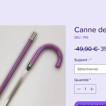
Canne de
SKU : P10
Pr
 49,90 € 
3
or
Support :
*
Sélectionner
Quantité
*
Ajouter au pani