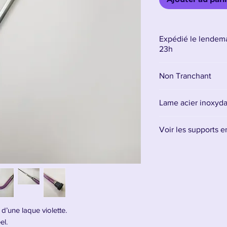
Expédié le lendema
23h
Non Tranchant
Lame acier inoxyd
La lame est en aci
Voir les supports 
signifie qu’elle ne
destinée uniquemen
Retrouvez tous les 
Il est conseillé d'a
lame, et l'entretenir
d’une laque violette.
el.