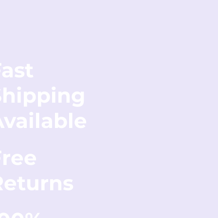
ast
Shipping
vailable
Free
Returns