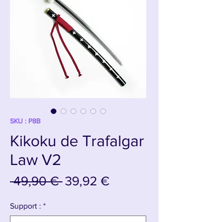
SKU : P8B
Kikoku de Trafalgar
Law V2
Prix
Prix
 49,90 € 
39,92 €
original
promotionnel
Support :
*