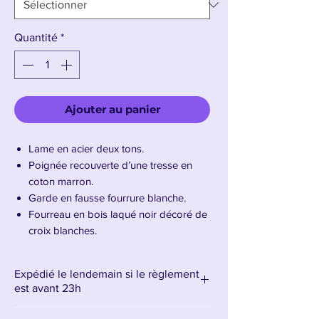
Quantité
*
Ajouter au panier
Lame en acier deux tons.
Poignée recouverte d’une tresse en
coton marron.
Garde en fausse fourrure blanche.
Fourreau en bois laqué noir décoré de
croix blanches.
Taille de la réplique 103 cm
Poids : 1Kg
Expédié le lendemain si le règlement
est avant 23h
Présentation du Katana de Kikoku de
Trafalgar Law