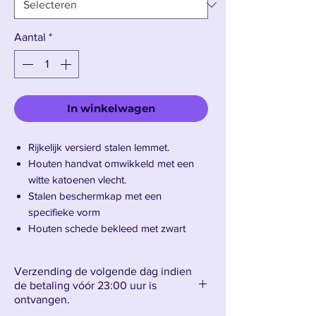
Aantal
*
In winkelwagen
Rijkelijk versierd stalen lemmet.
Houten handvat omwikkeld met een
witte katoenen vlecht.
Stalen beschermkap met een
specifieke vorm
Houten schede bekleed met zwart
kunstleer.
Blauwe riem op de schede voor het
Verzending de volgende dag indien
bevestigen van de katana.
de betaling vóór 23:00 uur is
Bladlengte: 68 cm – Totale lengte: 103
ontvangen.
cm