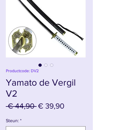
Productcode: DV2
Yamato de Vergil
V2
Normale
Verkoopprijs
 € 44,90 
€ 39,90
prijs
Steun:
*