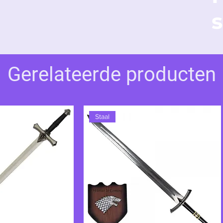
s
 vergeten zijn waarom ze vechten.
Gerelateerde producten
Staal