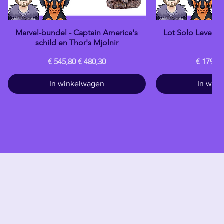
Marvel-bundel - Captain America's
Lot Solo Levelin
Snel overzicht
Snel o
schild en Thor's Mjolnir
Da
Normale prijs
Verkoopprijs
Normale
€ 545,80
€ 480,30
€ 179,80
In winkelwagen
In win
Drankje
banpresto
banpresto
banpresto