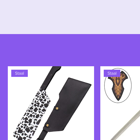
Scherp, maar toch helder.
Hope Blade – voor jagers die niet
Staal
Staal