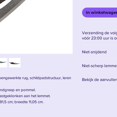
In winkelwage
Verzending de volg
vóór 23:00 uur is 
Niet-snijdend
Niet-scherp lemmet 
Het lemmet is gemaa
engewerkte rug, schildpadstructuur, leren
Bekijk de aanvulle
betekent dat het ni
voor decoratie.
Vind hier alle acce
handgreep en pommel.
Het is raadzaam om
vastgeklonken aan het lemmet.
mes te hebben en 
91,5 cm; breedte 11,05 cm.