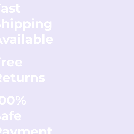
ast
Shipping
vailable
Free
Returns
100%
Safe
Payment