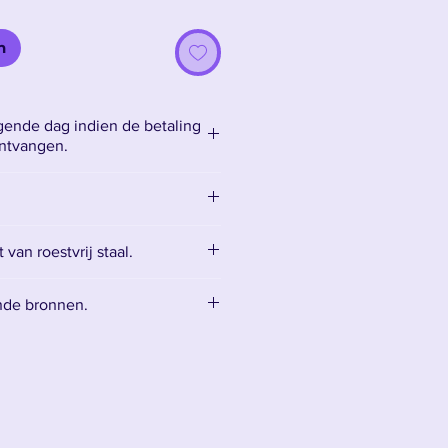
n
ende dag indien de betaling
ontvangen.
van roestvrij staal.
kt van bot roestvrij staal, wat
nde bronnen.
et snijdt en alleen bedoeld is
ssoires:
Accessoires
 een reinigingsset voor het
het mes te onderhouden.