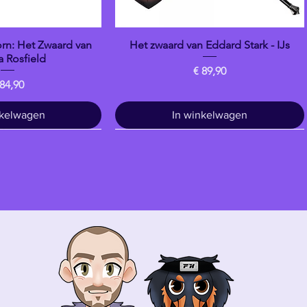
n: Het Zwaard van
Het zwaard van Eddard Stark - IJs
overzicht
Snel overzicht
 Rosfield
Prijs
€ 89,90
ijs
 84,90
nkelwagen
In winkelwagen
Drankje
banpresto