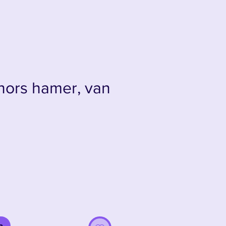
Thors hamer, van
s
n