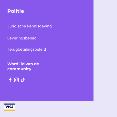
Politie
Juridische kennisgeving
Leveringsbeleid
Terugbetalingsbeleid
Word lid van de
community