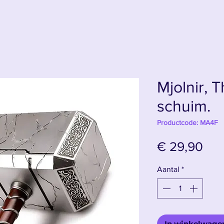
Mjolnir, 
schuim.
Productcode: MA4F
Prij
€ 29,90
Aantal
*
In winkelwage