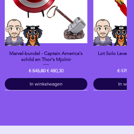
Marvel-bundel - Captain America's
Lot Solo Levelin
Snel overzicht
Snel o
schild en Thor's Mjolnir
Da
Normale prijs
Verkoopprijs
Normale
€ 545,80
€ 480,30
€ 179,80
In winkelwagen
In win
Drankje
banpresto
banpresto
banpresto