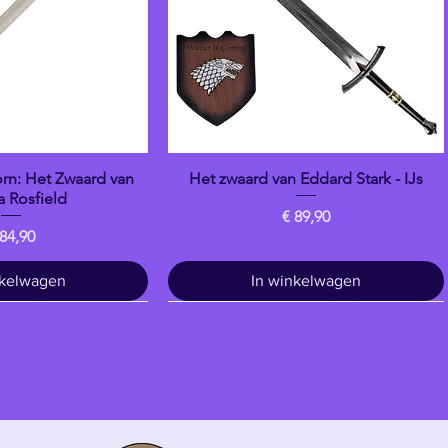
n: Het Zwaard van
Het zwaard van Eddard Stark - IJs
overzicht
Snel overzicht
 Rosfield
Prijs
€ 89,90
ijs
 84,90
nkelwagen
In winkelwagen
Drankje
banpresto