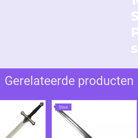
 waardig is, zal de kracht van Thor
s
Gerelateerde producten
Staal