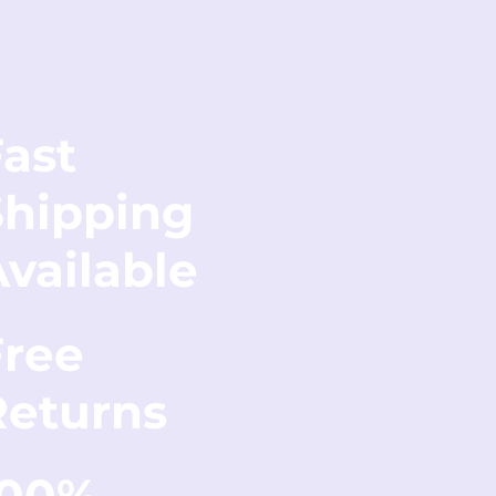
ast
Shipping
vailable
Free
Returns