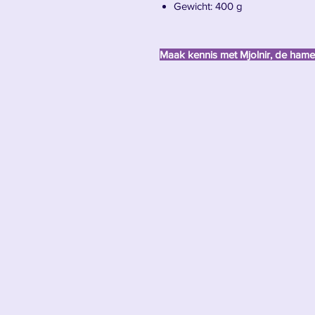
Gewicht: 400 g
Maak kennis met Mjolnir, de hame
Mjölnir
is het mythische wapen v
beschermer van Asgard. Gesmeed
en Sindri in het hart van een sterv
deze
oorlogshamer
zowel
een sy
hemelse gerechtigheid
.
Mjölnir, die bliksem kan beheersen
legers met één slag kan verpletter
waardig zijn, mogen het optillen
. 
moed, eer en opoffering
.
Of het nu is om reuzen te verslaan
zomaar een wapen... het is
het oo