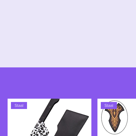
"Wie deze hamer vasthoudt, als hij
ontvangen."
Staal
Staal