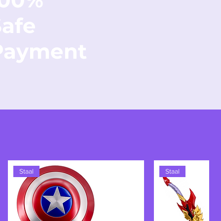
100%
Safe
Payment
Staal
Staal