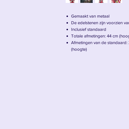
Gemaakt van metaal
De edelstenen zijn voorzien va
Inclusief standaard
Totale afmetingen: 44 cm (hoog
Afmetingen van de standaard: 2
(hoogte)
Totaalgewicht: 3,6 kg
Maak kennis met Iron Man's hand
Voordat het een wapen was, was h
ontwierp in de loop der jaren tient
handschoen blijft het ultieme symb
vernuft tot het uiterste gedreven
en complete legers.