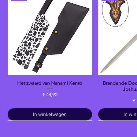
Het zwaard van Nanami Kento
Brandende Door
Snel overzicht
Snel 
Joshua
Prijs
€ 44,90
Pr
€
In winkelwagen
In wi
Metaal
banpresto
banpresto
Metaal
banpresto