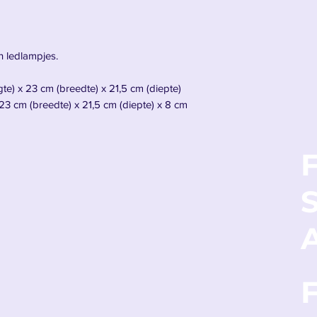
n ledlampjes.
te) x 23 cm (breedte) x 21,5 cm (diepte)
3 cm (breedte) x 21,5 cm (diepte) x 8 cm
F
schoen.
A
et een technisch hoogstandje. Tony Stark
allen versies van zijn pantser, maar de
ool van alles waar hij voor staat: menselijk
, in staat om het op te nemen tegen goden