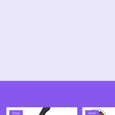
In het Marvel-universum is Iron 
gevechtsaccessoire. Het is het to
repulsor in de handpalm die de dr
verwoestende energiestralen kan a
elke versie verbeterd op het geb
vergezeld in zijn meest beslissend
wapens tot de Slag om Wakanda.
En dan is er dat moment. Avenger
Infinity Stones in Tony Starks ha
vingerknip.
"Ik ben Iron Man."
De h
Staal
Staal