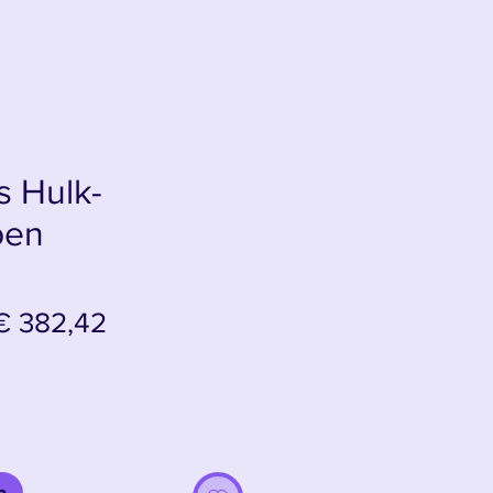
s Hulk-
oen
ormale
Verkoopprijs
€ 382,42
rijs
n