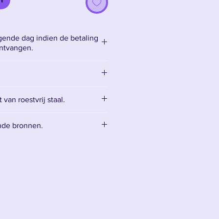
ende dag indien de betaling
ontvangen.
van roestvrij staal.
kt van bot roestvrij staal, wat
nde bronnen.
et snijdt en alleen bedoeld is
ssoires:
Accessoires
 een reinigingsset voor het
het mes te onderhouden.