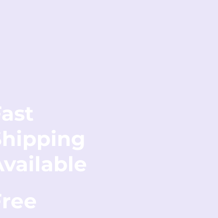
ast
Shipping
vailable
Free