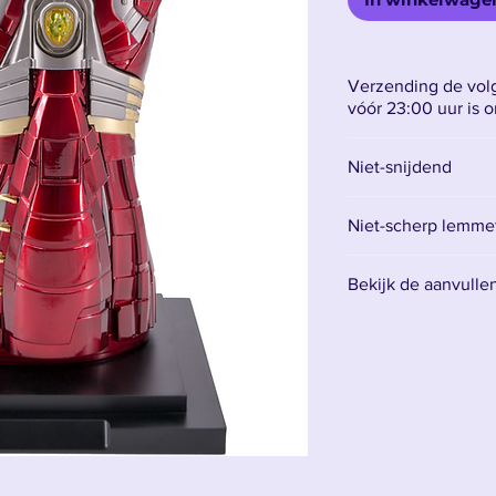
Verzending de volg
vóór 23:00 uur is 
Niet-snijdend
Niet-scherp lemmet 
Het lemmet is gemaa
Bekijk de aanvulle
betekent dat het ni
voor decoratie.
Vind hier alle acce
Het is raadzaam om
mes te hebben en 