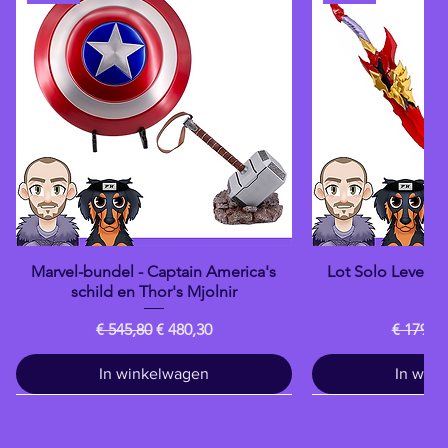
Marvel-bundel - Captain America's
Lot Solo Levelin
Snel overzicht
Snel o
schild en Thor's Mjolnir
Da
Normale prijs
Verkoopprijs
Normale
€ 545,80
€ 480,30
€ 179,80
In winkelwagen
In win
Drankje
banpresto
banpresto
banpresto