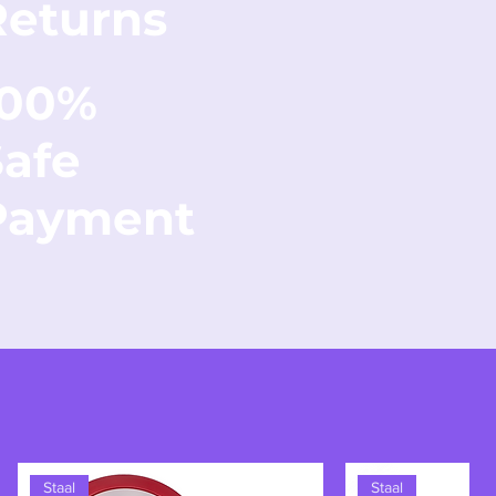
Returns
100%
Safe
Payment
Staal
Staal