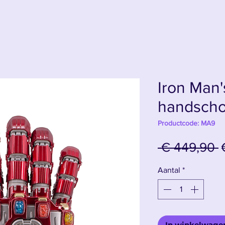
Iron Man'
handsch
Productcode: MA9
N
 € 449,90 
p
Aantal
*
In winkelwage