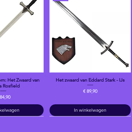
n: Het Zwaard van
Het zwaard van Eddard Stark - IJs
overzicht
Snel overzicht
 Rosfield
Prijs
€ 89,90
ijs
 84,90
nkelwagen
In winkelwagen
Drankje
banpresto