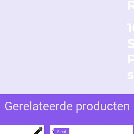
Man's handschoen veel meer dan een
onbeeld van Stark-technologie, met een
ager de lucht in kan lanceren of
fvuren. Van de Mark III tot de Mark L is
ied van nanotechnologie en heeft Tony
e gevechten, van de vernietiging van Stark-
s: Endgame. Thanos op zijn knieën. Zes
s
ndschoen, niet die van Thanos. Een
andschoen die het universum redde.
Gerelateerde producten
Staal