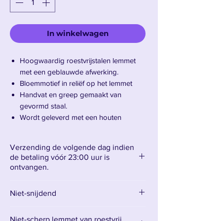
In winkelwagen
Hoogwaardig roestvrijstalen lemmet
met een geblauwde afwerking.
Bloemmotief in reliëf op het lemmet
Handvat en greep gemaakt van
gevormd staal.
Wordt geleverd met een houten
muurbeugel met het Elden Ring-logo.
Bladlengte: 89,5 cm - Totale lengte:
Verzending de volgende dag indien
122 cm
de betaling vóór 23:00 uur is
Gewicht: 3,6 kg
ontvangen.
Niet-snijdend
Maak kennis met het Dark Moon
Greatsword.
Niet-scherp lemmet van roestvrij