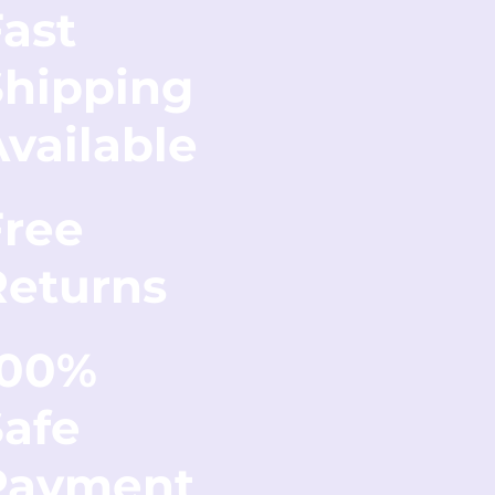
ast
Shipping
vailable
Free
Returns
100%
Safe
Payment