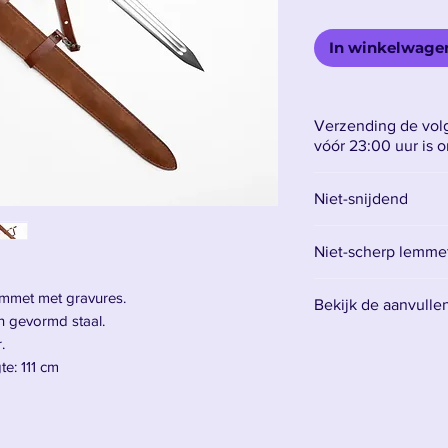
In winkelwage
Verzending de volg
vóór 23:00 uur is 
Niet-snijdend
Niet-scherp lemmet 
Het lemmet is gemaa
emmet met gravures.
Bekijk de aanvulle
betekent dat het ni
 gevormd staal.
voor decoratie.
Vind hier alle acce
.
Het is raadzaam om
te: 111 cm
mes te hebben en 