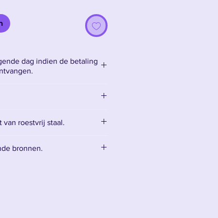
n
ende dag indien de betaling
ontvangen.
van roestvrij staal.
kt van bot roestvrij staal, wat
nde bronnen.
et snijdt en alleen bedoeld is
ssoires:
Accessoires
 een reinigingsset voor het
het mes te onderhouden.