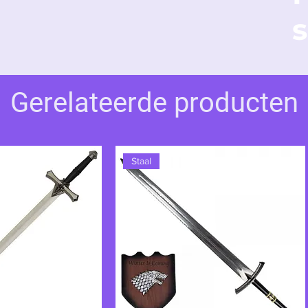
at geen toestemming meer vraagt.
s
Gerelateerde producten
Staal