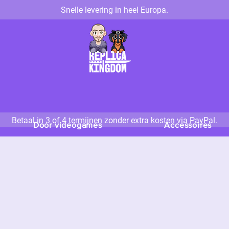
Snelle levering in heel Europa.
Betaal in 3 of 4 termijnen zonder extra kosten via PayPal.
Door videogames
Accessoires