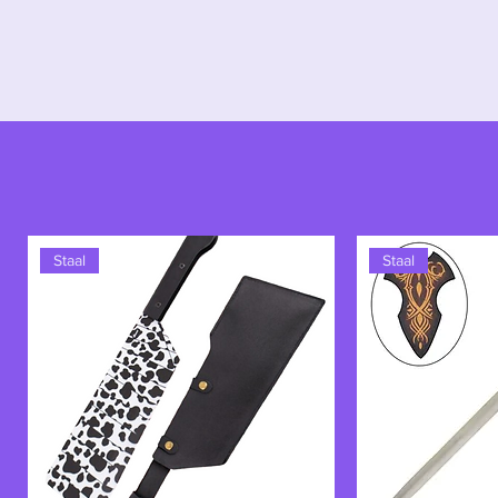
Verbannen Ridder –
het zwaard d
Staal
Staal