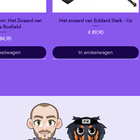
n: Het Zwaard van
Het zwaard van Eddard Stark - IJs
overzicht
Snel overzicht
 Rosfield
Prijs
€ 89,90
ijs
 84,90
nkelwagen
In winkelwagen
Drankje
banpresto