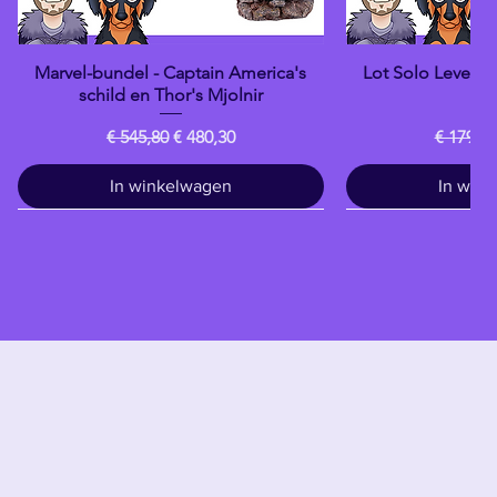
Marvel-bundel - Captain America's
Lot Solo Levelin
Snel overzicht
Snel o
schild en Thor's Mjolnir
Da
Normale prijs
Verkoopprijs
Normale
€ 545,80
€ 480,30
€ 179,80
In winkelwagen
In win
Drankje
banpresto
banpresto
banpresto