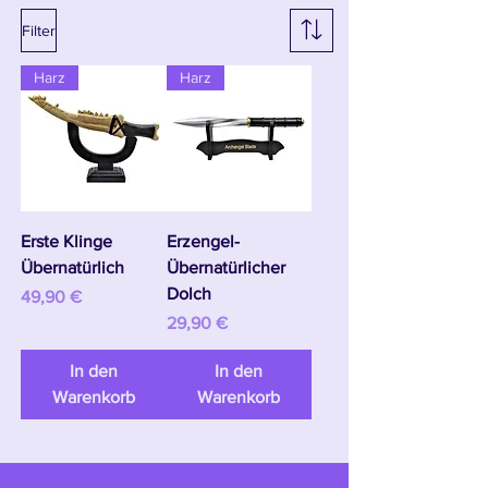
Filter
Harz
Harz
Erste Klinge
Erzengel-
Übernatürlich
Übernatürlicher
Dolch
Preis
49,90 €
Preis
29,90 €
In den
In den
Warenkorb
Warenkorb