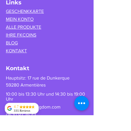
Links
GESCHENKKARTE
MEIN KONTO
ALLE PRODUKTE
IHRE FKCOINS
BLOG
KONTAKT
Kontakt
Hauptsitz: 17 rue de Dunkerque
59280 Armentières
10:00 bis 13:30 Uhr und 14:30 bis 19:00
Uhr
info@replica-kingdom.com
4.7
335 Reviews
06 10 93 36 43
Tahir jan Zazai
Mehmet Oruc