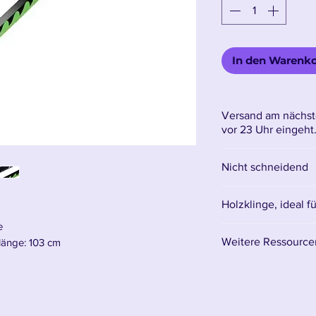
In den Warenk
Versand am nächst
vor 23 Uhr eingeht
Nicht schneidend
Holzklinge, ideal f
e
Weitere Ressourcen
länge: 103 cm
Hier finden Sie sä
awas hölzernes Katana