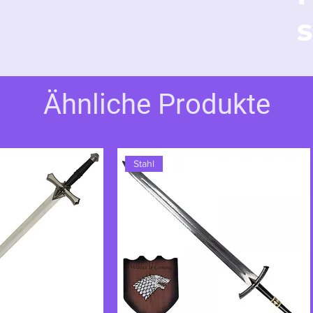
s
is Katana ein bemerkenswertes Stück, das
 und den unbezwingbaren Geist der
Ähnliche Produkte
Stahl