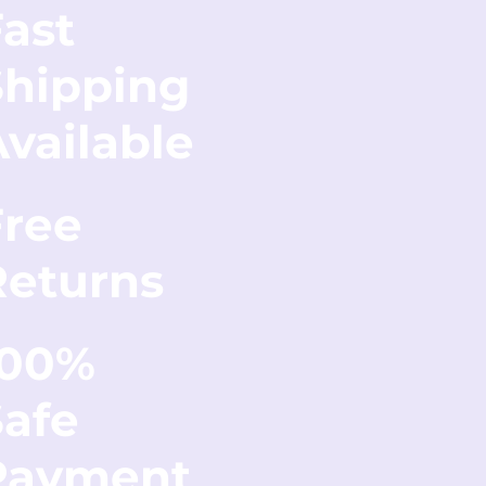
ast
Shipping
vailable
Free
Returns
100%
Safe
Payment