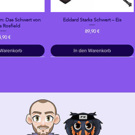
n: Das Schwert von
Eddard Starks Schwert – Eis
llansicht
Schnellansicht
 Rosfield
Preis
89,90 €
eis
4,90 €
 Warenkorb
In den Warenkorb
Trinken
banpresto