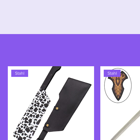
Für
Demon Slayer-
Fans ist Sanem
die rohe Kraft, Entschlossenheit
Windsäule symbolisiert.
Stahl
Stahl