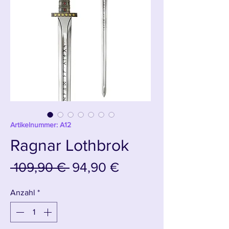
Artikelnummer: A12
Ragnar Lothbrok
Standardpreis
Sale-
 109,90 € 
94,90 €
Preis
Anzahl
*