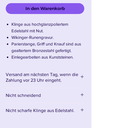
In den Warenkorb
Klinge aus hochglanzpoliertem
Edelstahl mit Nut.
Wikinger-Runengravur.
Parierstange, Griff und Knauf sind aus
gealtertem Bronzestahl gefertigt.
Einlegearbeiten aus Kunststeinen.
Holzständer mit Logo.
Klingenlänge: 84 cm – Gesamtlänge:
Versand am nächsten Tag, wenn die
105 cm
Zahlung vor 23 Uhr eingeht.
Gewicht: 2 kg
Nicht schneidend
Wir stellen das Schwert von Ragnar
Lothbrok vor
Nicht scharfe Klinge aus Edelstahl.
Die Klinge besteht aus stumpfem