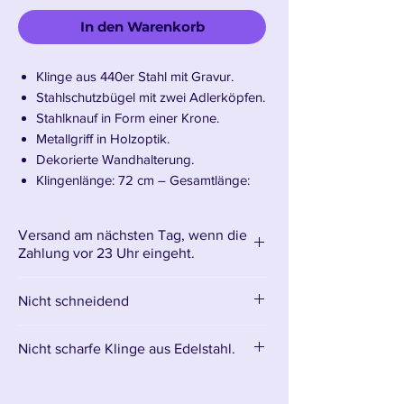
In den Warenkorb
Klinge aus 440er Stahl mit Gravur.
Stahlschutzbügel mit zwei Adlerköpfen.
Stahlknauf in Form einer Krone.
Metallgriff in Holzoptik.
Dekorierte Wandhalterung.
Klingenlänge: 72 cm – Gesamtlänge:
92 cm
Gewicht: 1,9 kg
Versand am nächsten Tag, wenn die
Zahlung vor 23 Uhr eingeht.
Wir präsentieren Thorins königliches
Nicht schneidend
Schwert
Nicht scharfe Klinge aus Edelstahl.
Regal, Thorin Eichenschilds legendäres
Die Klinge besteht aus stumpfem
Schwert aus
„Der Hobbit“
, ist eine edle