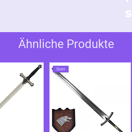
 symbolisiert es ihren extravaganten Stil
s
chte Hand. Es ist mehr als nur eine Waffe; es
ativität dieser unberechenbaren Kämpferin.
Ähnliche Produkte
Stahl