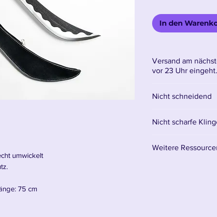
In den Warenk
Versand am nächst
vor 23 Uhr eingeht
Nicht schneidend
Nicht scharfe Kling
Die Klinge besteht
Weitere Ressourcen
bedeutet, dass sie
echt umwickelt
Dekorationszwecke
Hier finden Sie sä
tz.
Es empfiehlt sich, 
zu haben und diese
länge: 75 cm