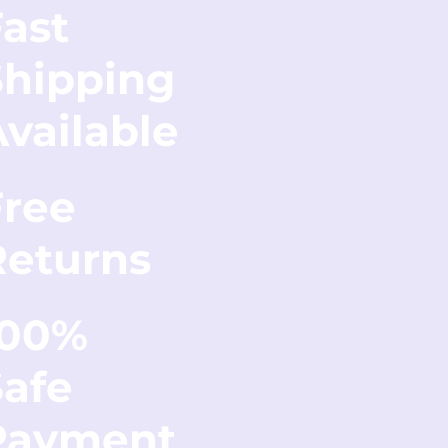
ast
Shipping
vailable
Free
Returns
100%
Safe
Payment