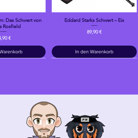
n: Das Schwert von
Eddard Starks Schwert – Eis
llansicht
Schnellansicht
 Rosfield
Preis
89,90 €
eis
4,90 €
 Warenkorb
In den Warenkorb
Trinken
banpresto