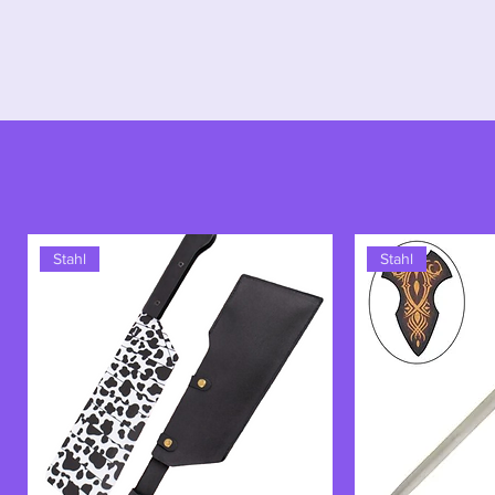
anderer Schwertkämpfer der Serie,
und ihre Rolle als Kaidos treue re
verkörpert die rohe Kraft und Kre
Stahl
Stahl