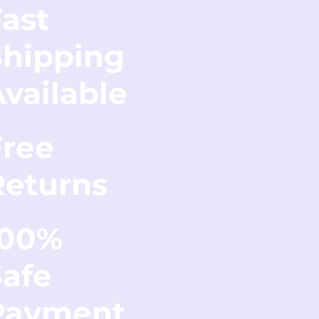
ast
Shipping
vailable
Free
Returns
100%
Safe
Payment