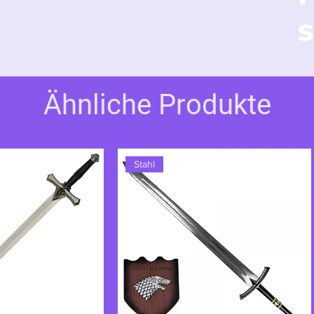
s
nd Schnelligkeit auf dem Schlachtfeld
riegerischen Perfektion der Elben und
kellose Tödlichkeit.
Ähnliche Produkte
Stahl