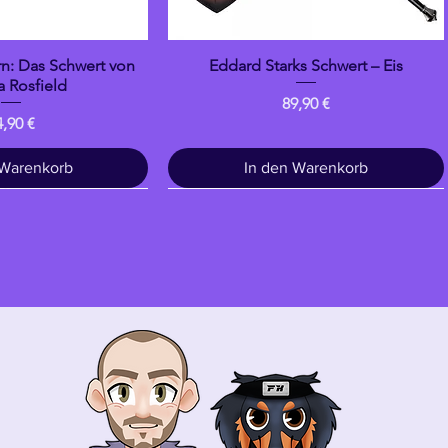
n: Das Schwert von
Eddard Starks Schwert – Eis
llansicht
Schnellansicht
 Rosfield
Preis
89,90 €
eis
4,90 €
 Warenkorb
In den Warenkorb
Trinken
banpresto