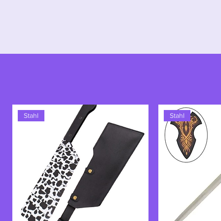
Als Symbol für elbische Finesse u
zeugen
Legolas' Dolche
von der k
vereinen Eleganz, Effizienz und ma
Stahl
Stahl