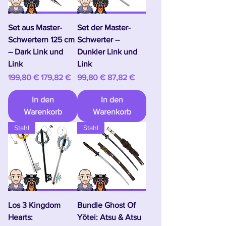
Set aus Master-
Set der Master-
Schwertern 125 cm
Schwerter –
– Dark Link und
Dunkler Link und
Link
Link
Standardpreis
Sale-Preis
Standardpreis
Sale-Preis
199,80 €
179,82 €
99,80 €
87,82 €
In den
In den
Warenkorb
Warenkorb
Stahl
Stahl
Los 3 Kingdom
Bundle Ghost Of
Hearts:
Yōtei: Atsu & Atsu