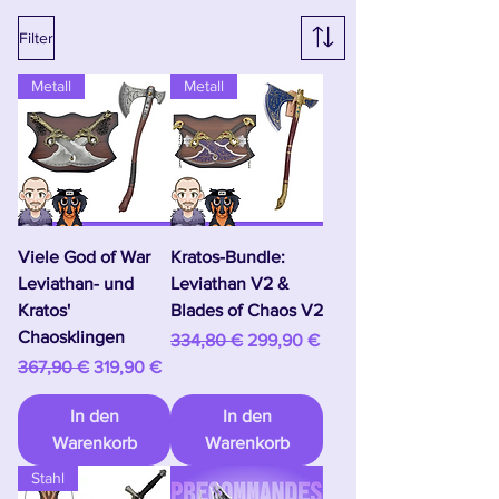
Filter
Metall
Metall
Viele God of War
Kratos-Bundle:
Leviathan- und
Leviathan V2 &
Kratos'
Blades of Chaos V2
Chaosklingen
Standardpreis
Sale-Preis
334,80 €
299,90 €
Standardpreis
Sale-Preis
367,90 €
319,90 €
In den
In den
Warenkorb
Warenkorb
Stahl