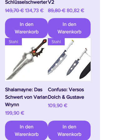
Schlüsselschwerter
V2
Standardpreis
Sale-Preis
Standardpreis
Sale-Preis
149,70 €
134,73 €
89,80 €
80,82 €
In den
In den
Warenkorb
Warenkorb
Stahl
Stahl
Shalamayne: Das
Confuso: Versos
Schwert von Varian
Dolch & Gustave
Wrynn
Preis
109,90 €
Preis
199,90 €
In den
In den
Warenkorb
Warenkorb