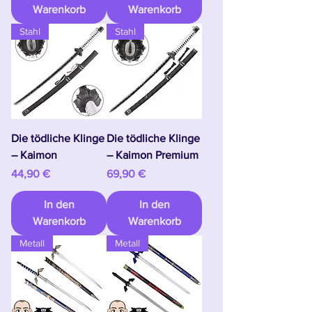
Warenkorb
Warenkorb
Stahl
Stahl
Die tödliche Klinge
Die tödliche Klinge
– Kaimon
– Kaimon Premium
Preis
Preis
44,90 €
69,90 €
In den
In den
Warenkorb
Warenkorb
Metall
Metall