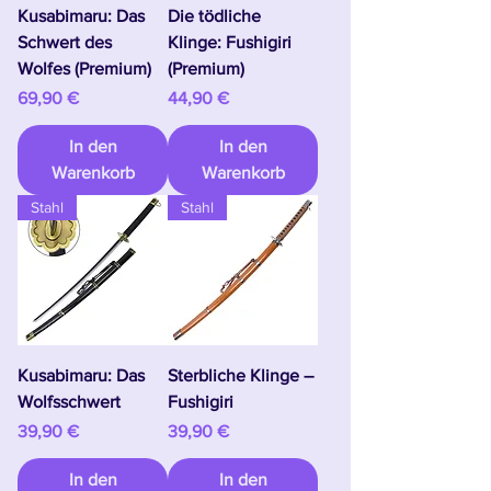
Kusabimaru: Das
Die tödliche
Schwert des
Klinge: Fushigiri
Wolfes (Premium)
(Premium)
Preis
Preis
69,90 €
44,90 €
In den
In den
Warenkorb
Warenkorb
Stahl
Stahl
Kusabimaru: Das
Sterbliche Klinge –
Wolfsschwert
Fushigiri
Preis
Preis
39,90 €
39,90 €
In den
In den