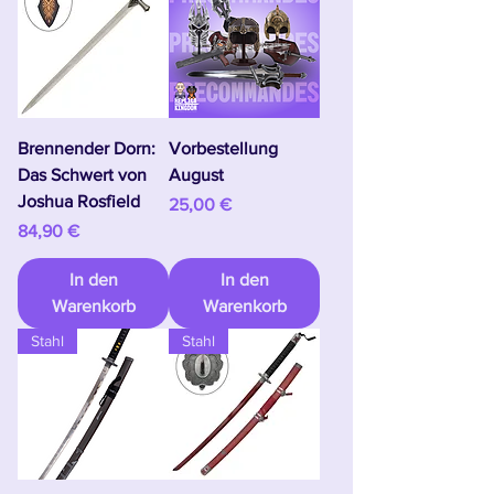
Brennender Dorn:
Vorbestellung
Das Schwert von
August
Joshua Rosfield
Preis
25,00 €
Preis
84,90 €
In den
In den
Warenkorb
Warenkorb
Stahl
Stahl