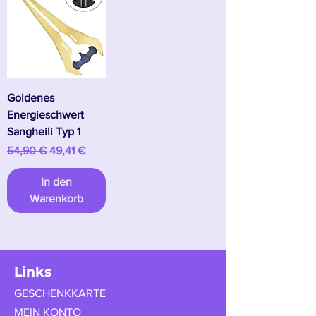
Goldenes
Energieschwert
Sangheili Typ 1
Standardpreis
Sale-Preis
54,90 €
49,41 €
In den
Warenkorb
Links
GESCHENKKARTE
MEIN KONTO