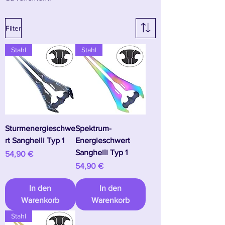
Filter
Stahl
Stahl
Sturmenergieschwe
Spektrum-
rt Sangheili Typ 1
Energieschwert
Sangheili Typ 1
Preis
54,90 €
Preis
54,90 €
In den
In den
Warenkorb
Warenkorb
Stahl