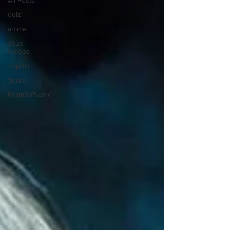
All Posts
quiz
anime
Jeux
Vidéos
Top 10
Séries
FromSoftware