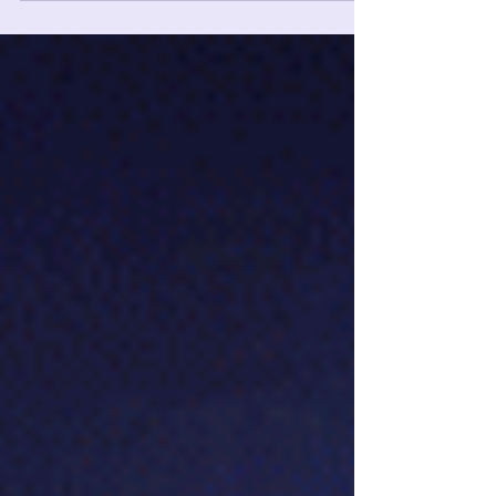
=============================================
======= ARTICLE BLOG — REPLICA KINGDOM
Sujet : Top 10 des épées les plus mythiques du
Seigneur des Anneaux Format : article-pilier SEO,
~1900 mots META POUR WIX : TITLE: Top 10 des
épées les plus mythiques du Seigneur des
Anneaux | Replica Kingdom DESCRIPTION:
D'Anduril à St