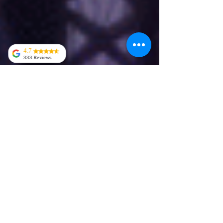
4.7
333 Reviews
Kevin Behrens
TAC VA
Colis en retard
cause de rupture.
Mais on m’a vite
répondu avec une
date :) leur suivi
est nickel, il
réponde aux
questions
rapidement je suis
ravi de mon achat.
RB
C’est vraiment une
bonne réplique
(j’ai acheté la
réplique de
Muichiro Tokito)
juste quelques
défaut au niveau