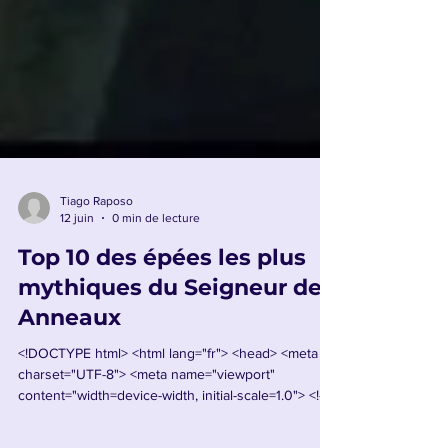
Tiago Raposo
12 juin
0 min de lecture
Top 10 des épées les plus
mythiques du Seigneur des
Anneaux
<!DOCTYPE html> <html lang="fr"> <head> <meta
charset="UTF-8"> <meta name="viewport"
content="width=device-width, initial-scale=1.0"> <!--