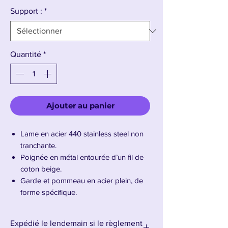
Support :
*
Quantité
*
Ajouter au panier
Lame en acier 440 stainless steel non
tranchante.
Poignée en métal entourée d’un fil de
coton beige.
Garde et pommeau en acier plein, de
forme spécifique.
Fourreau en bois recouvert d’un simili
cuir rouge avec coutures blanches.
Expédié le lendemain si le règlement
Raccords aux extrémités sont en acier