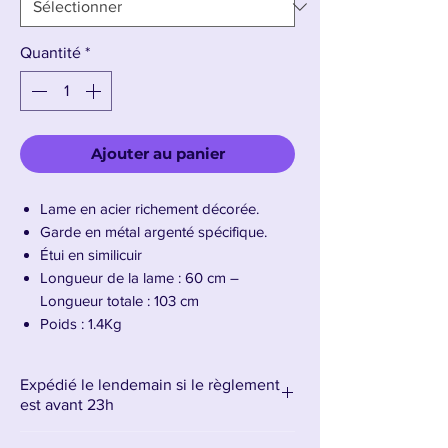
Quantité
*
Ajouter au panier
Lame en acier richement décorée.
Garde en métal argenté spécifique.
Étui en similicuir
Longueur de la lame : 60 cm –
Longueur totale : 103 cm
Poids : 1.4Kg
Présentation du katana de YoRHa n°2
Expédié le lendemain si le règlement
Type B
est avant 23h
Maniée avec grâce par
2B
, unité androïde