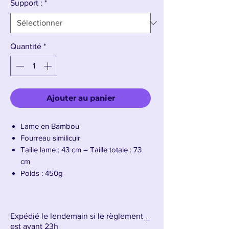
Support :
*
Quantité
*
Ajouter au panier
Lame en Bambou
Fourreau similicuir
Taille lame : 43 cm – Taille totale : 73
cm
Poids : 450g
Présentation de la dague Venom Fang de
Sung Jin-Woo en Bois
Expédié le lendemain si le règlement
est avant 23h