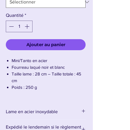
Quantité
*
Ajouter au panier
Mini/Tanto en acier
Fourreau laqué noir et blanc
Taille lame : 28 cm – Taille totale : 45
cm
Poids : 250 g
Présentation du Tanto de Sanemi
Shinazugawa
Lame en acier inoxydable
Le katana de Sanemi Shinazugawa, Pilier
Expédié le lendemain si le règlement
du Vent dans
Demon Slayer: Kimetsu no