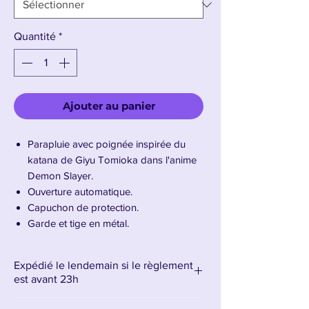
Quantité
*
Ajouter au panier
Parapluie avec poignée inspirée du
katana de Giyu Tomioka dans l'anime
Demon Slayer.
Ouverture automatique.
Capuchon de protection.
Garde et tige en métal.
Longueur totale : 107 cm.
Diamètre du parapluie ouvert : 116 cm.
Expédié le lendemain si le règlement
Poids : 670 g.
est avant 23h
Présentation du Katana de Giyu Tomioka