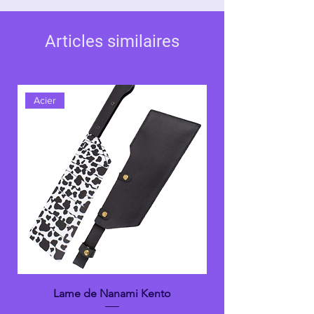
design minimaliste reflète la sérénité et la
discipline de son porteur, tout en
incarnant la puissance silencieuse de l’eau.
Articles similaires
Chaque mouvement de Giyu avec son
katana est une démonstration d’équilibre
parfait entre force et finesse. Cette lame
Acier
est bien plus qu’une arme ; elle est
l’expression de son engagement envers la
protection des innocents et l’élimination
des démons.
Pour les collectionneurs et amateurs de
Demon Slayer
, le katana de Giyu Tomioka
est une pièce essentielle, incarnant la
grâce et la détermination du Pilier de
l’Eau.
Lame de Nanami Kento