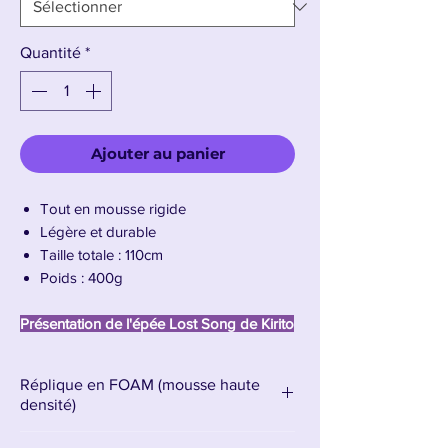
Quantité
*
Ajouter au panier
Tout en mousse rigide
Légère et durable
Taille totale : 110cm
Poids : 400g
Présentation de l'épée Lost Song de Kirito
L’épée
Lost Song
, maniée par
Kirito
dans
Réplique en FOAM (mousse haute
l’univers de
Sword Art Online: Lost Song
,
densité)
incarne l’élégance et la puissance
caractéristiques du célèbre Épéiste Noir.